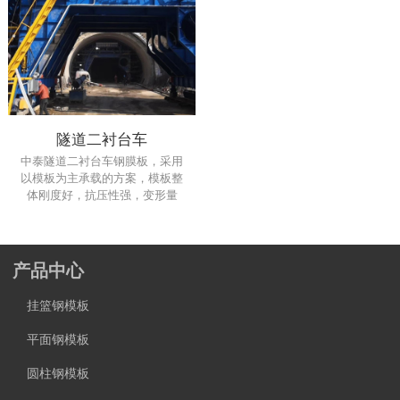
隧道二衬台车
中泰隧道二衬台车钢膜板，采用
以模板为主承载的方案，模板整
体刚度好，抗压性强，变形量
小。模板可以不靠隧洞衬砌台车
支撑，足以满足衬砌时的工艺要
求。服务多项大型中长隧道施工
项目。定制性价比优于同行！
产品中心
24小时询价热线：
15966605888（微信同号）
挂篮钢模板
平面钢模板
圆柱钢模板