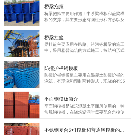
以租赁、循环利用的物料、机械设备、钢模
桥梁抱箍
板等以租赁的方式采购......
桥梁抱箍主要用作施工中系梁模板和盖梁模
板的支撑，其主要形态有圆柱形和方形以及
其他异型......
桥梁挂篮
梁挂篮主要应用在跨路、跨河等桥梁的施工
中，采用悬臂浇筑的方式施工，按结构形式
可分为桁架式、斜拉式、型钢式及混合式4
种......
防撞护栏钢模板
防撞护栏钢模板主要用在混凝土防撞护栏的
浇筑，有现浇和预制两种形式，现浇的有SS
级、SA级、SX级、HA级等形式......
平面钢模板简介
平面钢模板是浇筑混凝土平面所使用的一种
常规钢模板，在浇筑涵洞时需要配合角模使
用......
不锈钢复合5+1模板和普通钢模板的区别你都了解吗？