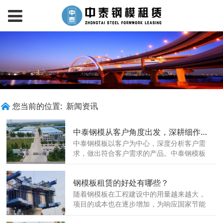
您当前的位置:
新闻资讯
中泰钢模从客户角度出发，深耕细作，实事求是，打造过硬产品质量
中泰钢模板以客户为中心，深度分析客户需
求，做出符合客户需求的产品。中泰钢模板
用实力说话，本着实事求是的态度，深耕钢
模板行业，以过硬的产品质量，周到的服务
钢模板租赁的好处有哪些？
为客户营造舒心的采购体验。 我们的定制的
优势......
随着钢模板在工程建设中的用量越来越大，
项目的成本也在逐步增加，为响应国家节能
减排的政策，现在大多数的工程建设中对可